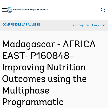
Skip
to
Main
COMPRENDRE LA PAUVRETÉ
Cette page en :
Français
Navigation
Madagascar - AFRICA
EAST- P160848-
Improving Nutrition
Outcomes using the
Multiphase
Programmatic