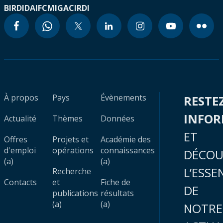
BIRD
IDA
IFC
MIGA
CIRDI
À propos
Pays
Évènements
RESTE
INFO
Actualité
Thèmes
Données
ET
Offres
Projets et
Académie des
d'emploi
opérations
connaissances
DÉCOU
(a)
(a)
L’ESSE
Recherche
Contacts
et
Fiche de
DE
publications
résultats
(a)
(a)
NOTRE