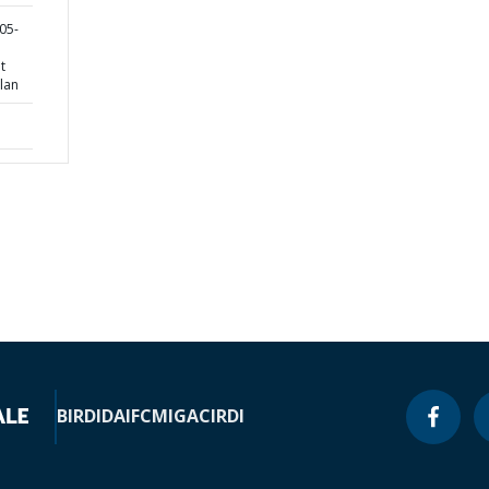
05-
t
lan
BIRD
IDA
IFC
MIGA
CIRDI