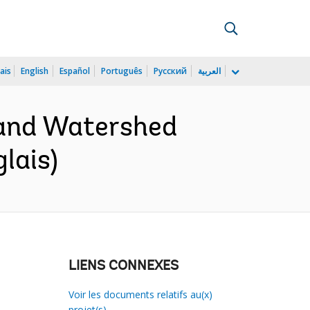
ais
English
Español
Português
Русский
العربية
 and Watershed
lais)
LIENS CONNEXES
Voir les documents relatifs au(x)
projet(s)