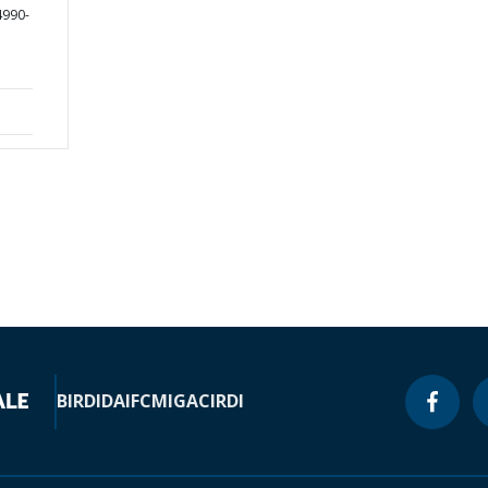
4990-
BIRD
IDA
IFC
MIGA
CIRDI