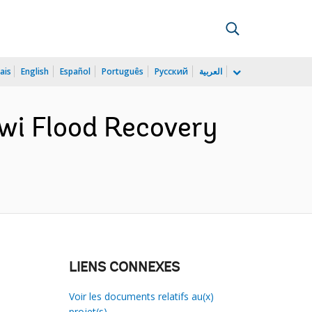
ais
English
Español
Português
Русский
العربية
wi Flood Recovery
LIENS CONNEXES
Voir les documents relatifs au(x)
projet(s)