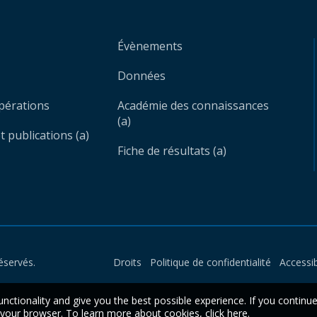
Évènements
Données
opérations
Académie des connaissances
(a)
 publications (a)
Fiche de résultats (a)
éservés.
Droits
Politique de confidentialité
Accessib
unctionality and give you the best possible experience. If you continu
n your browser. To learn more about cookies,
click here
.