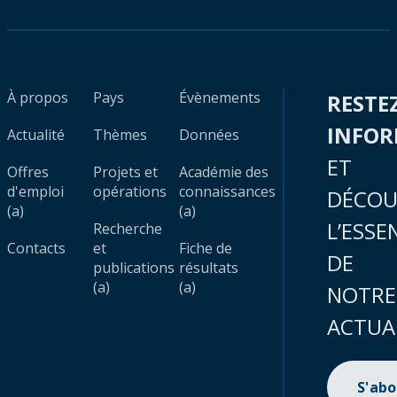
À propos
Pays
Évènements
RESTE
INFO
Actualité
Thèmes
Données
ET
Offres
Projets et
Académie des
d'emploi
opérations
connaissances
DÉCOU
(a)
(a)
L’ESSE
Recherche
Contacts
et
Fiche de
DE
publications
résultats
(a)
(a)
NOTRE
ACTUA
S'ab