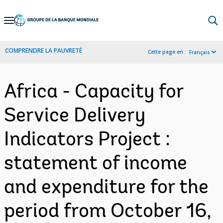
Skip
to
Main
COMPRENDRE LA PAUVRETÉ
Cette page en :
Français
Navigation
Africa - Capacity for
Service Delivery
Indicators Project :
statement of income
and expenditure for the
period from October 16,