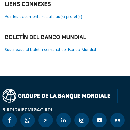
LIENS CONNEXES
Voir les documents relatifs au(x) projet(s)
BOLETÍN DEL BANCO MUNDIAL
Suscríbase al boletín semanal del Banco Mundial
BIRD
IDA
IFC
MIGA
CIRDI