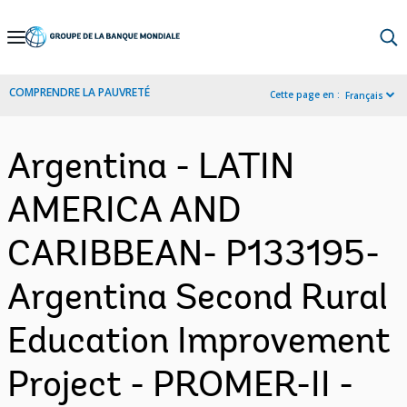
Skip
to
Main
COMPRENDRE LA PAUVRETÉ
Cette page en :
Français
Navigation
Argentina - LATIN
AMERICA AND
CARIBBEAN- P133195-
Argentina Second Rural
Education Improvement
Project - PROMER-II -