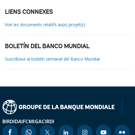
LIENS CONNEXES
Voir les documents relatifs au(x) projet(s)
BOLETÍN DEL BANCO MUNDIAL
Suscríbase al boletín semanal del Banco Mundial
BIRD
IDA
IFC
MIGA
CIRDI