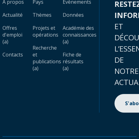
À propos
Pays
Évènements
RESTE
INFO
Actualité
Thèmes
Données
ET
Offres
Projets et
Académie des
d'emploi
opérations
connaissances
DÉCOU
(a)
(a)
L’ESSE
Recherche
Contacts
et
Fiche de
DE
publications
résultats
(a)
(a)
NOTRE
ACTUA
S'ab