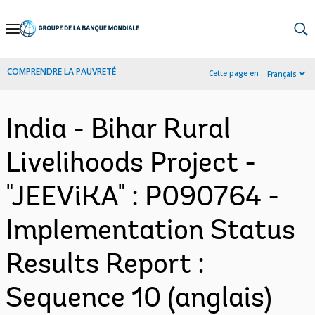
Skip
to
Main
COMPRENDRE LA PAUVRETÉ
Cette page en :
Français
Navigation
India - Bihar Rural
Livelihoods Project -
"JEEViKA" : P090764 -
Implementation Status
Results Report :
Sequence 10 (anglais)