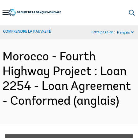
Skip
to
Main
COMPRENDRE LA PAUVRETÉ
Cette page en :
Français
Navigation
Morocco - Fourth
Highway Project : Loan
2254 - Loan Agreement
- Conformed (anglais)