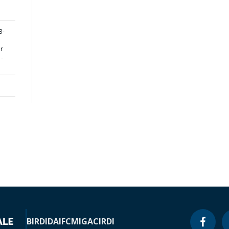
3-
or
 -
BIRD
IDA
IFC
MIGA
CIRDI