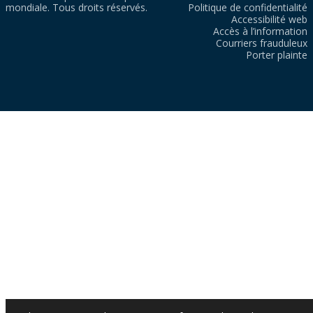
mondiale. Tous droits réservés.
Politique de confidentialité
Accessibilité web
Accès à l’information
Courriers frauduleux
Porter plainte