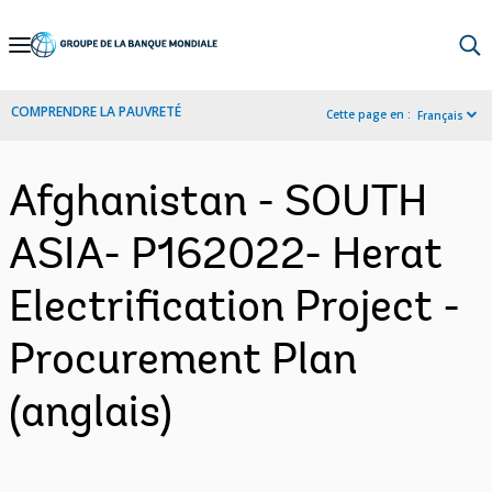
Skip
to
Main
COMPRENDRE LA PAUVRETÉ
Cette page en :
Français
Navigation
Afghanistan - SOUTH
ASIA- P162022- Herat
Electrification Project -
Procurement Plan
(anglais)