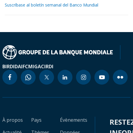
Suscríbase al boletín semanal del Banco Mundial
BIRD
IDA
IFC
MIGA
CIRDI
À propos
Pays
Évènements
RESTE
INFO
Actualité
Thèmes
Données