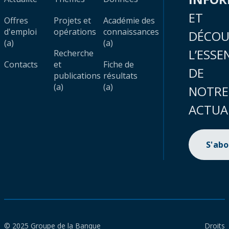
ET
Offres
Projets et
Académie des
d'emploi
opérations
connaissances
DÉCOU
(a)
(a)
L’ESSE
Recherche
Contacts
et
Fiche de
DE
publications
résultats
(a)
(a)
NOTRE
ACTUA
S'ab
© 2025 Groupe de la Banque
Droits