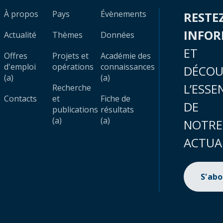
À propos
Pays
Évènements
RESTE
INFO
Actualité
Thèmes
Données
ET
Offres
Projets et
Académie des
d'emploi
opérations
connaissances
DÉCOU
(a)
(a)
L’ESSE
Recherche
Contacts
et
Fiche de
DE
publications
résultats
(a)
(a)
NOTRE
ACTUA
S'ab