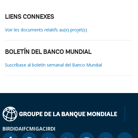
LIENS CONNEXES
Voir les documents relatifs au(x) projet(s)
BOLETÍN DEL BANCO MUNDIAL
Suscríbase al boletín semanal del Banco Mundial
BIRD
IDA
IFC
MIGA
CIRDI