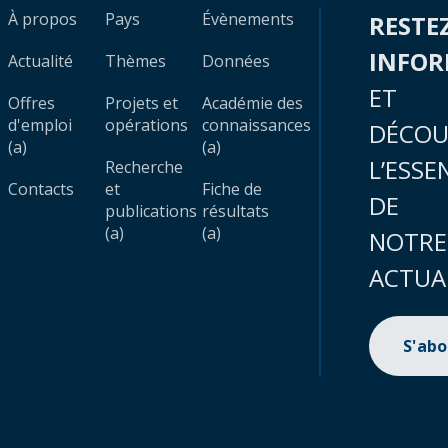
À propos
Pays
Évènements
RESTE
INFO
Actualité
Thèmes
Données
ET
Offres
Projets et
Académie des
d'emploi
opérations
connaissances
DÉCOU
(a)
(a)
L’ESSE
Recherche
Contacts
et
Fiche de
DE
publications
résultats
(a)
(a)
NOTRE
ACTUA
S'ab