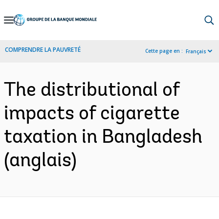
Skip
to
Main
COMPRENDRE LA PAUVRETÉ
Cette page en :
Français
Navigation
The distributional of
impacts of cigarette
taxation in Bangladesh
(anglais)