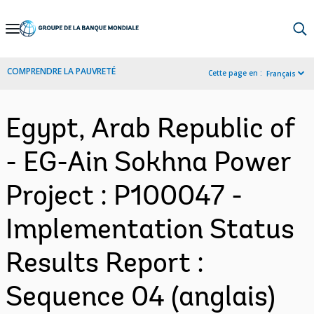
Skip
to
Main
COMPRENDRE LA PAUVRETÉ
Cette page en :
Français
Navigation
Egypt, Arab Republic of
- EG-Ain Sokhna Power
Project : P100047 -
Implementation Status
Results Report :
Sequence 04 (anglais)