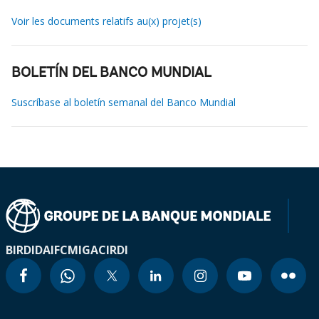
Voir les documents relatifs au(x) projet(s)
BOLETÍN DEL BANCO MUNDIAL
Suscríbase al boletín semanal del Banco Mundial
BIRD
IDA
IFC
MIGA
CIRDI