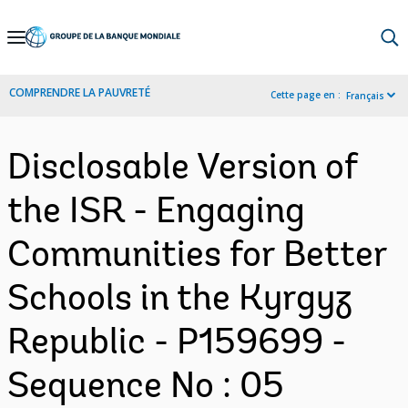
Skip
to
Main
COMPRENDRE LA PAUVRETÉ
Cette page en :
Français
Navigation
Disclosable Version of
the ISR - Engaging
Communities for Better
Schools in the Kyrgyz
Republic - P159699 -
Sequence No : 05