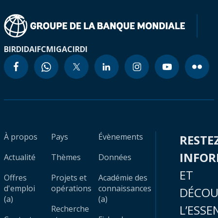
BIRD
IDA
IFC
MIGA
CIRDI
À propos
Pays
Évènements
RESTE
INFO
Actualité
Thèmes
Données
ET
Offres
Projets et
Académie des
d'emploi
opérations
connaissances
DÉCOU
(a)
(a)
L’ESSE
Recherche