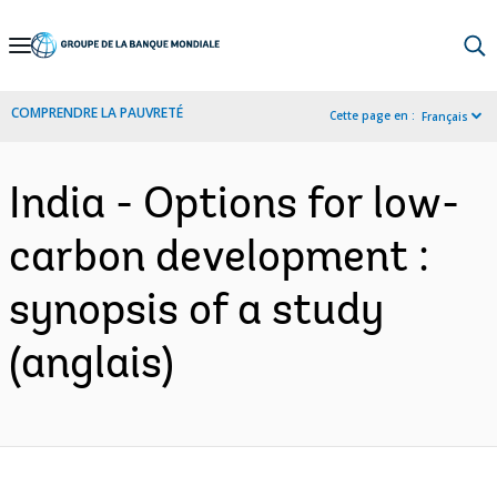
Skip
to
Main
COMPRENDRE LA PAUVRETÉ
Cette page en :
Français
Navigation
India - Options for low-
carbon development :
synopsis of a study
(anglais)