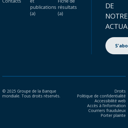
Contacts
et
Fiche de
DE
publications
résultats
(a)
(a)
NOTRE
ACTUA
S'ab
© 2025 Groupe de la Banque
Droits
mondiale. Tous droits réservés.
Politique de confidentialité
Accessibilité web
Accès à l’information
Courriers frauduleux
Porter plainte