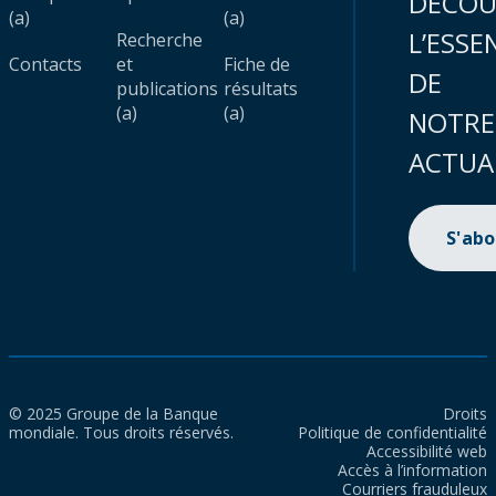
DÉCOU
(a)
(a)
L’ESSE
Recherche
Contacts
et
Fiche de
DE
publications
résultats
(a)
(a)
NOTRE
ACTUA
S'ab
© 2025 Groupe de la Banque
Droits
mondiale. Tous droits réservés.
Politique de confidentialité
Accessibilité web
Accès à l’information
Courriers frauduleux