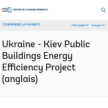
Skip
to
Main
COMPRENDRE LA PAUVRETÉ
Cette page en :
Français
Navigation
Ukraine - Kiev Public
Buildings Energy
Efficiency Project
(anglais)