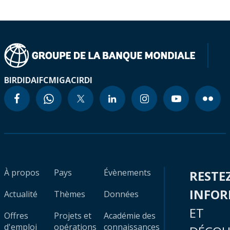
BIRD
IDA
IFC
MIGA
CIRDI
À propos
Pays
Évènements
RESTE
INFO
Actualité
Thèmes
Données
ET
Offres
Projets et
Académie des
d'emploi
opérations
connaissances