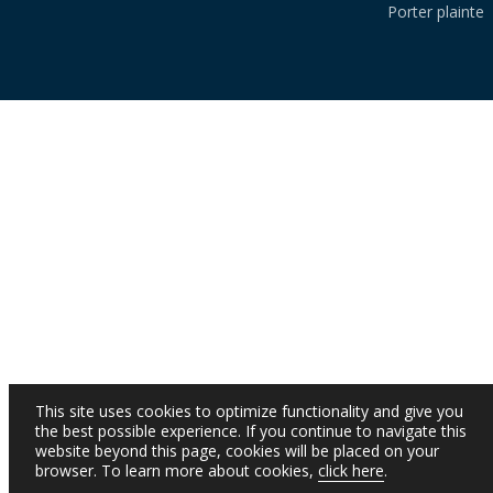
Porter plainte
This site uses cookies to optimize functionality and give you
the best possible experience. If you continue to navigate this
website beyond this page, cookies will be placed on your
browser. To learn more about cookies,
click here
.