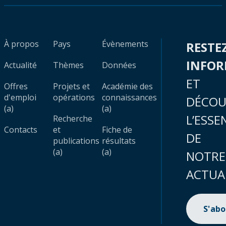
À propos
Pays
Évènements
RESTE
INFO
Actualité
Thèmes
Données
ET
Offres
Projets et
Académie des
d'emploi
opérations
connaissances
DÉCOU
(a)
(a)
L’ESSE
Recherche
Contacts
et
Fiche de
DE
publications
résultats
(a)
(a)
NOTRE
ACTUA
S'ab