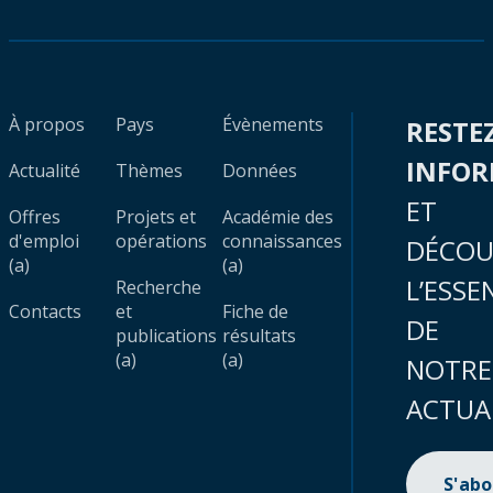
À propos
Pays
Évènements
RESTE
INFO
Actualité
Thèmes
Données
ET
Offres
Projets et
Académie des
d'emploi
opérations
connaissances
DÉCOU
(a)
(a)
L’ESSE
Recherche
Contacts
et
Fiche de
DE
publications
résultats
(a)
(a)
NOTRE
ACTUA
S'ab