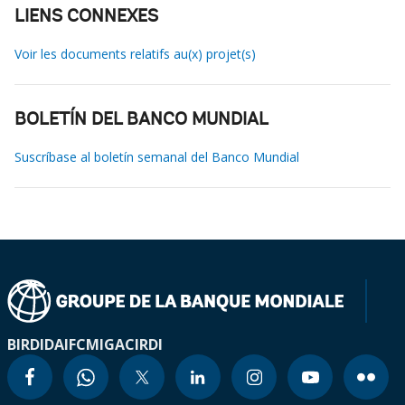
LIENS CONNEXES
Voir les documents relatifs au(x) projet(s)
BOLETÍN DEL BANCO MUNDIAL
Suscríbase al boletín semanal del Banco Mundial
BIRD
IDA
IFC
MIGA
CIRDI