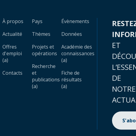
À propos
Pays
Évènements
RESTE
INFO
Actualité
Thèmes
Données
ET
Offres
Projets et
Académie des
d'emploi
opérations
connaissances
DÉCOU
(a)
(a)
L’ESSE
Recherche
Contacts
et
Fiche de
DE
publications
résultats
(a)
(a)
NOTRE
ACTUA
S'ab