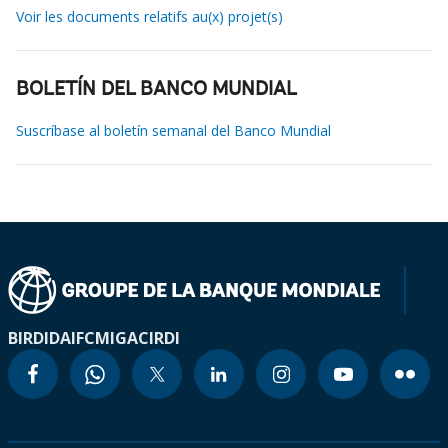
Voir les documents relatifs au(x) projet(s)
BOLETÍN DEL BANCO MUNDIAL
Suscríbase al boletín semanal del Banco Mundial
BIRD
IDA
IFC
MIGA
CIRDI