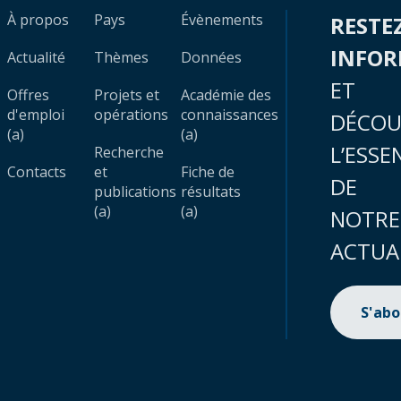
À propos
Pays
Évènements
RESTE
INFO
Actualité
Thèmes
Données
ET
Offres
Projets et
Académie des
d'emploi
opérations
connaissances
DÉCOU
(a)
(a)
L’ESSE
Recherche
Contacts
et
Fiche de
DE
publications
résultats
(a)
(a)
NOTRE
ACTUA
S'ab