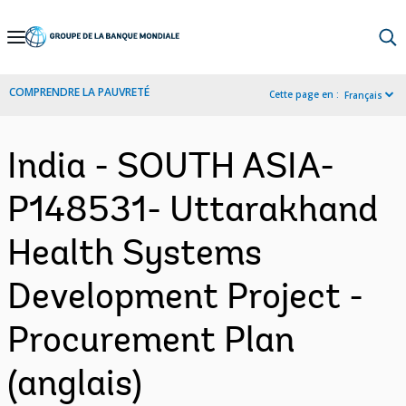
Skip
to
Main
COMPRENDRE LA PAUVRETÉ
Cette page en :
Français
Navigation
India - SOUTH ASIA-
P148531- Uttarakhand
Health Systems
Development Project -
Procurement Plan
(anglais)