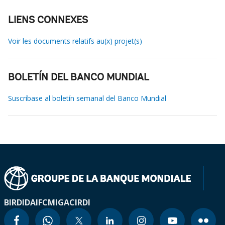
LIENS CONNEXES
Voir les documents relatifs au(x) projet(s)
BOLETÍN DEL BANCO MUNDIAL
Suscríbase al boletín semanal del Banco Mundial
BIRD
IDA
IFC
MIGA
CIRDI