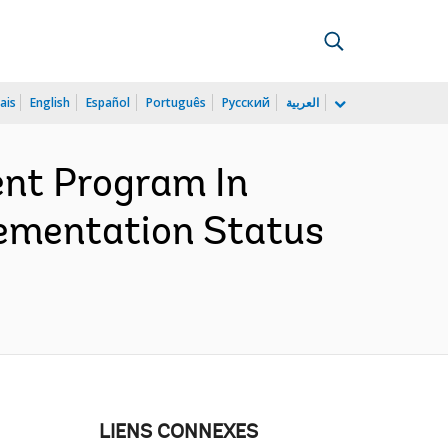
ais
English
Español
Português
Русский
العربية
nt Program In
lementation Status
LIENS CONNEXES