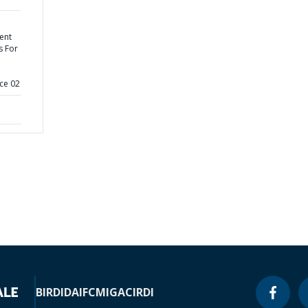
ent
s For
ce 02
BIRD
IDA
IFC
MIGA
CIRDI