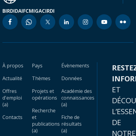
BIRD
IDA
IFC
MIGA
CIRDI
À propos
Pays
Évènements
RESTE
INFO
Actualité
Thèmes
Données
ET
Offres
Projets et
Académie des
d'emploi
opérations
connaissances
DÉCOU
(a)
(a)
L’ESSE
Recherche
Contacts
et
Fiche de
DE
publications
résultats
(a)
(a)
NOTRE