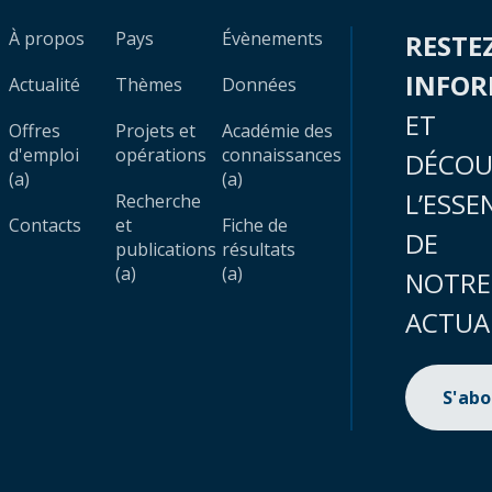
À propos
Pays
Évènements
RESTE
INFO
Actualité
Thèmes
Données
ET
Offres
Projets et
Académie des
d'emploi
opérations
connaissances
DÉCOU
(a)
(a)
L’ESSE
Recherche
Contacts
et
Fiche de
DE
publications
résultats
(a)
(a)
NOTRE
ACTUA
S'ab