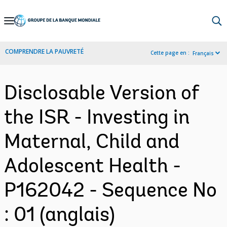
Skip
to
Main
COMPRENDRE LA PAUVRETÉ
Cette page en :
Français
Navigation
Disclosable Version of
the ISR - Investing in
Maternal, Child and
Adolescent Health -
P162042 - Sequence No
: 01 (anglais)