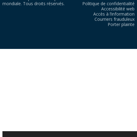
mondiale. Tous droits réservés.
Politique de confidentialité
Accessibilité web
Accès à l’information
Courriers frauduleux
Porter plainte