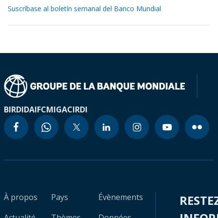
Suscríbase al boletín semanal del Banco Mundial
BIRD
IDA
IFC
MIGA
CIRDI
À propos
Pays
Évènements
RESTE
INFO
Actualité
Thèmes
Données