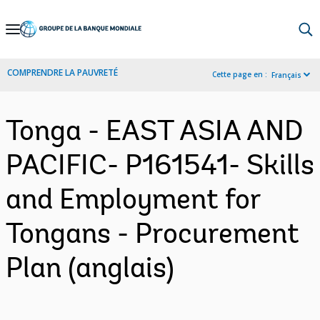
Skip
to
Main
COMPRENDRE LA PAUVRETÉ
Cette page en :
Français
Navigation
Tonga - EAST ASIA AND
PACIFIC- P161541- Skills
and Employment for
Tongans - Procurement
Plan (anglais)