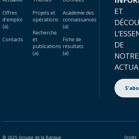
ET
Offres
Projets et
Académie des
d'emploi
opérations
connaissances
DÉCOU
(a)
(a)
L’ESSE
Recherche
Contacts
et
Fiche de
DE
publications
résultats
(a)
(a)
NOTRE
ACTUA
S'ab
© 2025 Groupe de la Banque
Droits