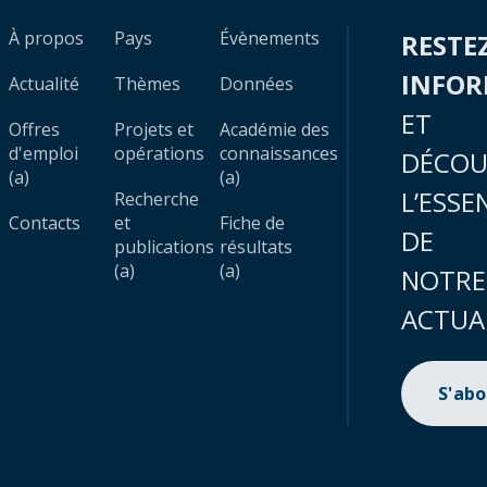
À propos
Pays
Évènements
RESTE
INFO
Actualité
Thèmes
Données
ET
Offres
Projets et
Académie des
d'emploi
opérations
connaissances
DÉCOU
(a)
(a)
L’ESSE
Recherche
Contacts
et
Fiche de
DE
publications
résultats
(a)
(a)
NOTRE
ACTUA
S'ab