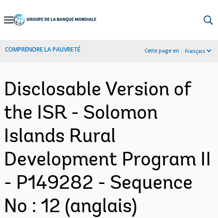
Skip
to
Main
COMPRENDRE LA PAUVRETÉ
Cette page en :
Français
Navigation
Disclosable Version of
the ISR - Solomon
Islands Rural
Development Program II
- P149282 - Sequence
No : 12 (anglais)