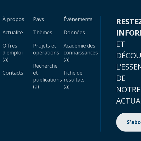
À propos
Pays
Évènements
RESTE
INFO
Actualité
Thèmes
Données
ET
Offres
Projets et
Académie des
d'emploi
opérations
connaissances
DÉCOU
(a)
(a)
L’ESSE
Recherche
Contacts
et
Fiche de
DE
publications
résultats
(a)
(a)
NOTRE
ACTUA
S'ab