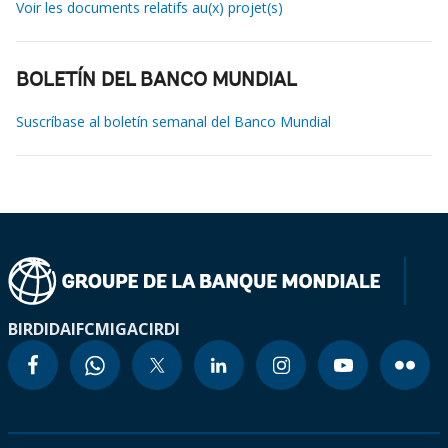
Voir les documents relatifs au(x) projet(s)
BOLETÍN DEL BANCO MUNDIAL
Suscríbase al boletín semanal del Banco Mundial
BIRD
IDA
IFC
MIGA
CIRDI