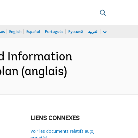
ais
English
Español
Português
Русский
العربية
d Information
an (anglais)
LIENS CONNEXES
Voir les documents relatifs au(x)
projet(s)