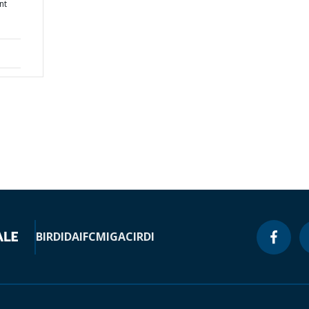
nt
BIRD
IDA
IFC
MIGA
CIRDI