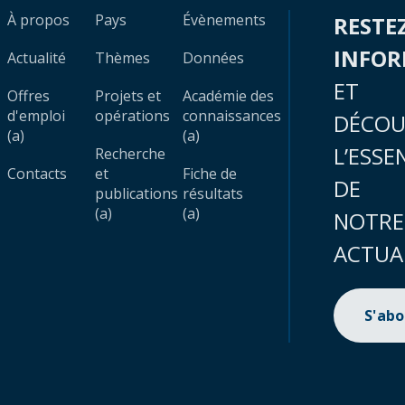
À propos
Pays
Évènements
RESTE
INFO
Actualité
Thèmes
Données
ET
Offres
Projets et
Académie des
d'emploi
opérations
connaissances
DÉCOU
(a)
(a)
L’ESSE
Recherche
Contacts
et
Fiche de
DE
publications
résultats
(a)
(a)
NOTRE
ACTUA
S'ab