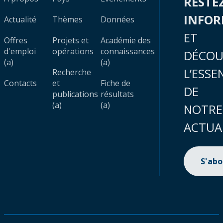
RESTE
INFO
Actualité
Thèmes
Données
ET
Offres
Projets et
Académie des
d'emploi
opérations
connaissances
DÉCOU
(a)
(a)
L’ESSE
Recherche
Contacts
et
Fiche de
DE
publications
résultats
(a)
(a)
NOTRE
ACTUA
S'ab