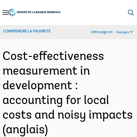
Skip
to
Main
COMPRENDRE LA PAUVRETÉ
Cette page en :
Français
Navigation
Cost-effectiveness
measurement in
development :
accounting for local
costs and noisy impacts
(anglais)