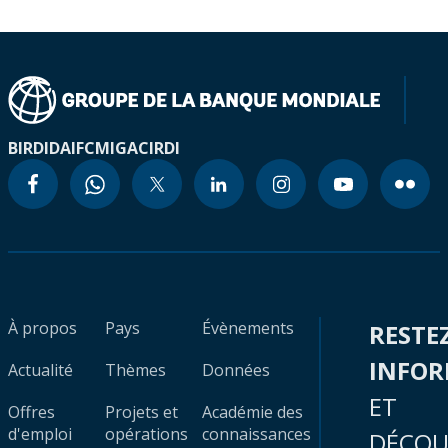
BIRD
IDA
IFC
MIGA
CIRDI
À propos
Pays
Évènements
RESTE
INFO
Actualité
Thèmes
Données
ET
Offres
Projets et
Académie des
d'emploi
opérations
connaissances
DÉCOU