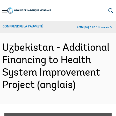
Skip
to
Main
COMPRENDRE LA PAUVRETÉ
Cette page en :
Français
Navigation
Uzbekistan - Additional
Financing to Health
System Improvement
Project (anglais)