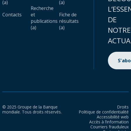
(a)
(a)
L’ESSE
Recherche
Contacts
et
Fiche de
DE
publications
résultats
(a)
(a)
NOTRE
ACTUA
S'ab
© 2025 Groupe de la Banque
Droits
mondiale. Tous droits réservés.
Politique de confidentialité
Accessibilité web
Accès à l’information
Courriers frauduleux