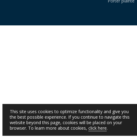
Porter plainte
This site uses cookies to optimize functionality and give you
the best possible experience. If you continue to navigate this
website beyond this page, cookies will be placed on your
browser. To learn more about cookies,
click here
.