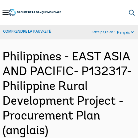
Skip
to
Main
COMPRENDRE LA PAUVRETÉ
Cette page en :
Français
Navigation
Philippines - EAST ASIA
AND PACIFIC- P132317-
Philippine Rural
Development Project -
Procurement Plan
(anglais)