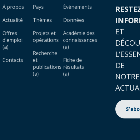
À propos
Pays
Évènements
RESTE
INFO
Actualité
Thèmes
Données
ET
Offres
Projets et
Académie des
d'emploi
opérations
connaissances
DÉCOU
(a)
(a)
L’ESSE
Recherche
Contacts
et
Fiche de
DE
publications
résultats
(a)
(a)
NOTRE
ACTUA
S'ab