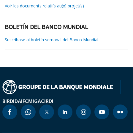
Voir les documents relatifs au(x) projet(s)
BOLETÍN DEL BANCO MUNDIAL
Suscríbase al boletín semanal del Banco Mundial
BIRD
IDA
IFC
MIGA
CIRDI