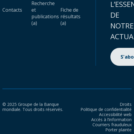
L’ESSE
Recherche
Contacts
et
Fiche de
DE
publications
résultats
(a)
(a)
NOTRE
ACTUA
S'ab
© 2025 Groupe de la Banque
Droits
mondiale. Tous droits réservés.
Politique de confidentialité
Accessibilité web
Accès à l’information
Courriers frauduleux
Porter plainte