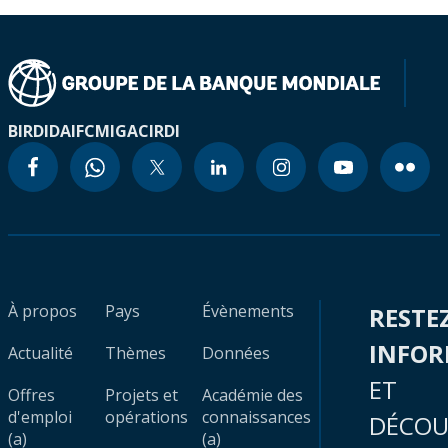
BIRD
IDA
IFC
MIGA
CIRDI
À propos
Pays
Évènements
RESTE
INFO
Actualité
Thèmes
Données
ET
Offres
Projets et
Académie des
d'emploi
opérations
connaissances
DÉCOU
(a)
(a)