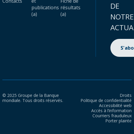
Contacts
et
Fiche de
DE
publications
résultats
(a)
(a)
NOTRE
ACTUA
S'ab
© 2025 Groupe de la Banque
Droits
mondiale. Tous droits réservés.
Politique de confidentialité
Accessibilité web
Accès à l’information
Courriers frauduleux
Porter plainte