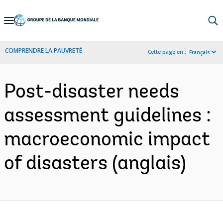
Skip
to
Main
COMPRENDRE LA PAUVRETÉ
Cette page en :
Français
Navigation
Post-disaster needs
assessment guidelines :
macroeconomic impact
of disasters (anglais)