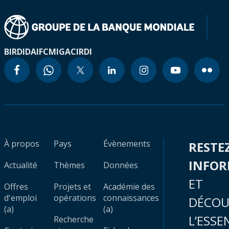
BIRD
IDA
IFC
MIGA
CIRDI
À propos
Pays
Évènements
RESTE
INFO
Actualité
Thèmes
Données
ET
Offres
Projets et
Académie des
d'emploi
opérations
connaissances
DÉCOU
(a)
(a)
L’ESSE
Recherche