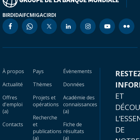
BIRD
IDA
IFC
MIGA
CIRDI
À propos
Pays
Évènements
RESTE
INFO
Actualité
Thèmes
Données
ET
Offres
Projets et
Académie des
d'emploi
opérations
connaissances
DÉCOU
(a)
(a)
L’ESSE
Recherche
Contacts
et
Fiche de
DE
publications
résultats
(a)
(a)