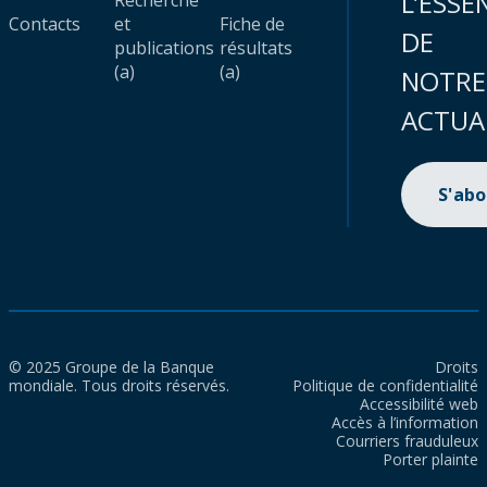
L’ESSE
Recherche
Contacts
et
Fiche de
DE
publications
résultats
(a)
(a)
NOTRE
ACTUA
S'ab
© 2025 Groupe de la Banque
Droits
mondiale. Tous droits réservés.
Politique de confidentialité
Accessibilité web
Accès à l’information
Courriers frauduleux
Porter plainte