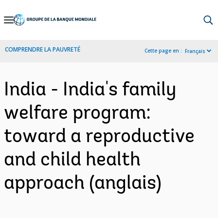
Skip
to
Main
COMPRENDRE LA PAUVRETÉ
Cette page en :
Français
Navigation
India - India's family
welfare program:
toward a reproductive
and child health
approach (anglais)