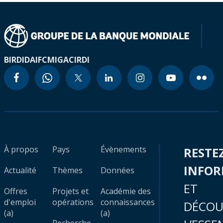
BIRD
IDA
IFC
MIGA
CIRDI
À propos
Pays
Évènements
RESTE
INFO
Actualité
Thèmes
Données
ET
Offres
Projets et
Académie des
d'emploi
opérations
connaissances
DÉCOU
(a)
(a)