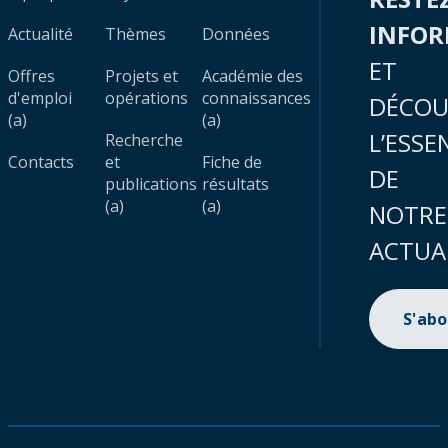
INFO
Actualité
Thèmes
Données
ET
Offres
Projets et
Académie des
d'emploi
opérations
connaissances
DÉCOU
(a)
(a)
L’ESSE
Recherche
Contacts
et
Fiche de
DE
publications
résultats
(a)
(a)
NOTRE
ACTUA
S'ab