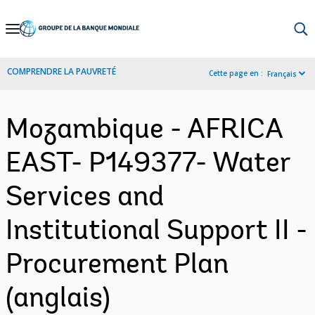
Skip
to
Main
COMPRENDRE LA PAUVRETÉ
Cette page en :
Français
Navigation
Mozambique - AFRICA
EAST- P149377- Water
Services and
Institutional Support II -
Procurement Plan
(anglais)