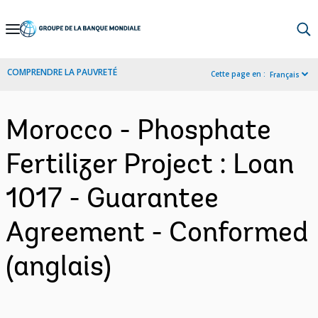
Skip
to
Main
COMPRENDRE LA PAUVRETÉ
Cette page en :
Français
Navigation
Morocco - Phosphate
Fertilizer Project : Loan
1017 - Guarantee
Agreement - Conformed
(anglais)