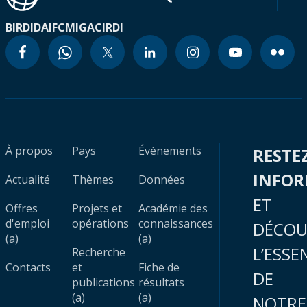
BIRD
IDA
IFC
MIGA
CIRDI
À propos
Pays
Évènements
RESTE
INFO
Actualité
Thèmes
Données
ET
Offres
Projets et
Académie des
d'emploi
opérations
connaissances
DÉCOU
(a)
(a)
L’ESSE
Recherche
Contacts
et
Fiche de
DE
publications
résultats
(a)
(a)
NOTRE