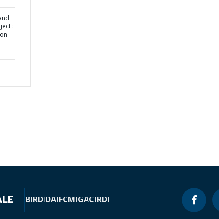
 and
ect :
ion
BIRD
IDA
IFC
MIGA
CIRDI