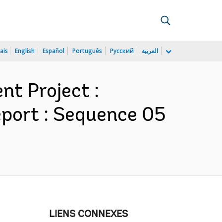
ais
English
Español
Português
Русский
العربية
t Project :
port : Sequence 05
LIENS CONNEXES