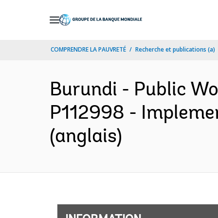
Skip
to
Main
COMPRENDRE LA PAUVRETÉ
Recherche et publications (a)
Navigation
Burundi - Public W
P112998 - Implemen
(anglais)