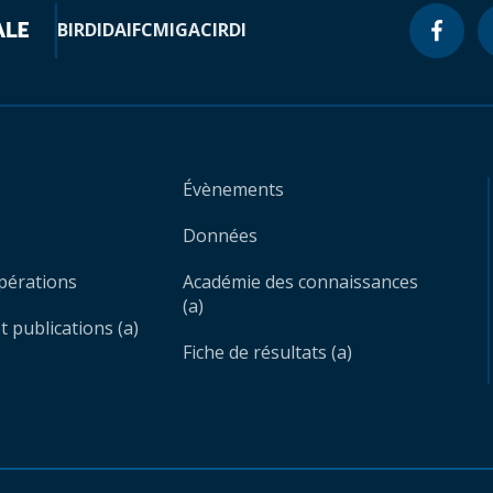
BIRD
IDA
IFC
MIGA
CIRDI
Évènements
Données
opérations
Académie des connaissances
(a)
 publications (a)
Fiche de résultats (a)