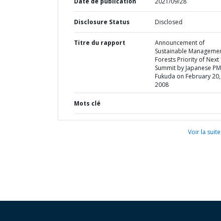
Date de publication
2021/09/28
Disclosure Status
Disclosed
Titre du rapport
Announcement of
Sustainable Managemen
Forests Priority of Next
Summit by Japanese PM
Fukuda on February 20,
2008
Mots clé
Voir la suite