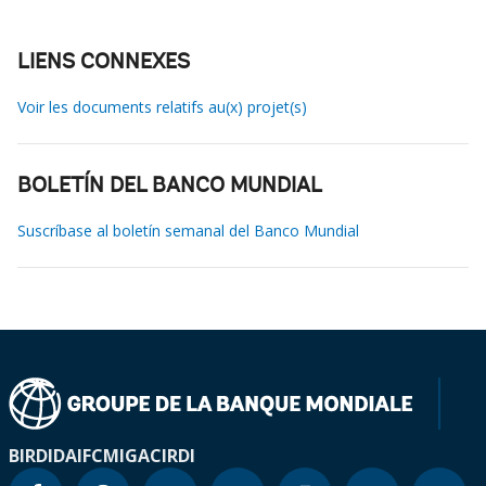
LIENS CONNEXES
Voir les documents relatifs au(x) projet(s)
BOLETÍN DEL BANCO MUNDIAL
Suscríbase al boletín semanal del Banco Mundial
BIRD
IDA
IFC
MIGA
CIRDI