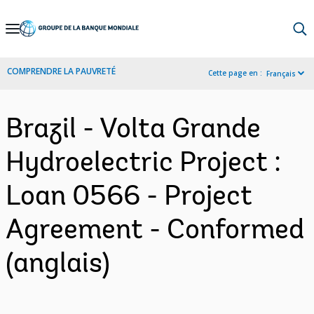
Skip
to
Main
COMPRENDRE LA PAUVRETÉ
Cette page en :
Français
Navigation
Brazil - Volta Grande
Hydroelectric Project :
Loan 0566 - Project
Agreement - Conformed
(anglais)