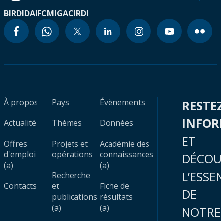
BIRD
IDA
IFC
MIGA
CIRDI
À propos
Pays
Évènements
RESTE
INFO
Actualité
Thèmes
Données
ET
Offres
Projets et
Académie des
d'emploi
opérations
connaissances
DÉCOU
(a)
(a)
L’ESSE
Recherche
Contacts
et
Fiche de
DE
publications
résultats
(a)
(a)
NOTRE