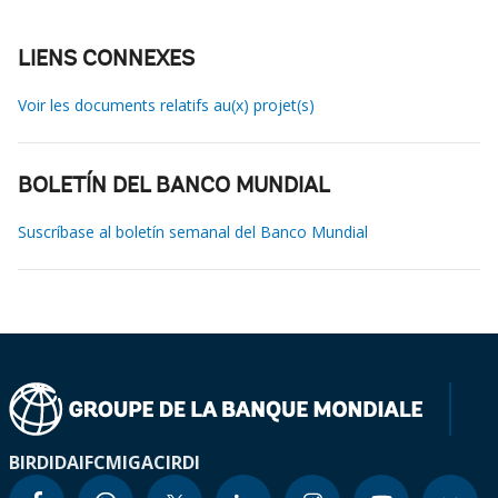
LIENS CONNEXES
Voir les documents relatifs au(x) projet(s)
BOLETÍN DEL BANCO MUNDIAL
Suscríbase al boletín semanal del Banco Mundial
BIRD
IDA
IFC
MIGA
CIRDI