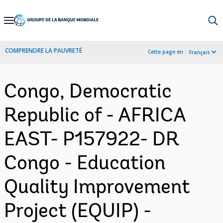
Skip
to
Main
COMPRENDRE LA PAUVRETÉ
Cette page en :
Français
Navigation
Congo, Democratic
Republic of - AFRICA
EAST- P157922- DR
Congo - Education
Quality Improvement
Project (EQUIP) -