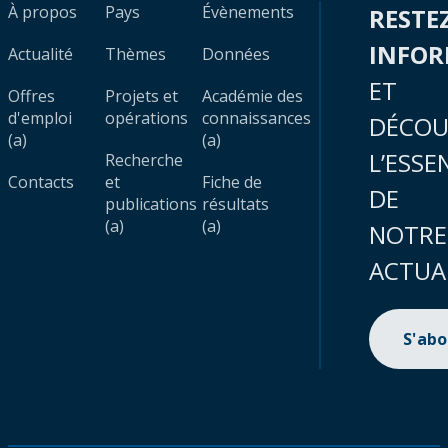
À propos
Pays
Évènements
RESTE
INFO
Actualité
Thèmes
Données
ET
Offres
Projets et
Académie des
d'emploi
opérations
connaissances
DÉCOU
(a)
(a)
L’ESSE
Recherche
Contacts
et
Fiche de
DE
publications
résultats
(a)
(a)
NOTRE
ACTUA
S'ab