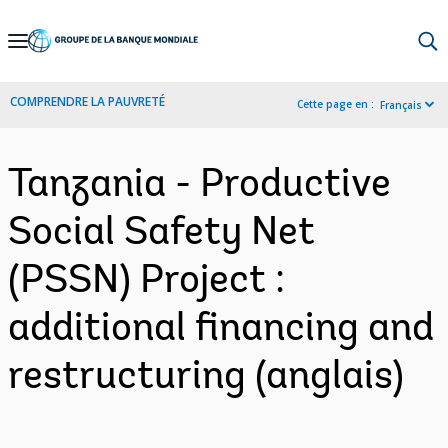
Skip
to
Main
COMPRENDRE LA PAUVRETÉ
Cette page en :
Français
Navigation
Tanzania - Productive
Social Safety Net
(PSSN) Project :
additional financing and
restructuring (anglais)