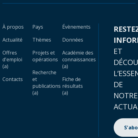
À propos
Pays
Évènements
RESTE
INFO
Actualité
Thèmes
Données
ET
Offres
Projets et
Académie des
d'emploi
opérations
connaissances
DÉCOU
(a)
(a)
L’ESSE
Recherche
Contacts
et
Fiche de
DE
publications
résultats
(a)
(a)
NOTRE
ACTUA
S'ab