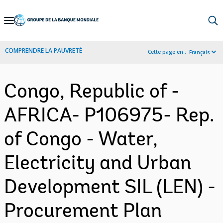
Skip
to
Main
COMPRENDRE LA PAUVRETÉ
Cette page en :
Français
Navigation
Congo, Republic of -
AFRICA- P106975- Rep.
of Congo - Water,
Electricity and Urban
Development SIL (LEN) -
Procurement Plan