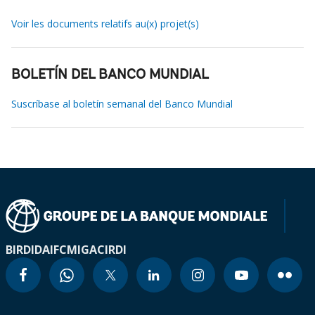
Voir les documents relatifs au(x) projet(s)
BOLETÍN DEL BANCO MUNDIAL
Suscríbase al boletín semanal del Banco Mundial
BIRD
IDA
IFC
MIGA
CIRDI