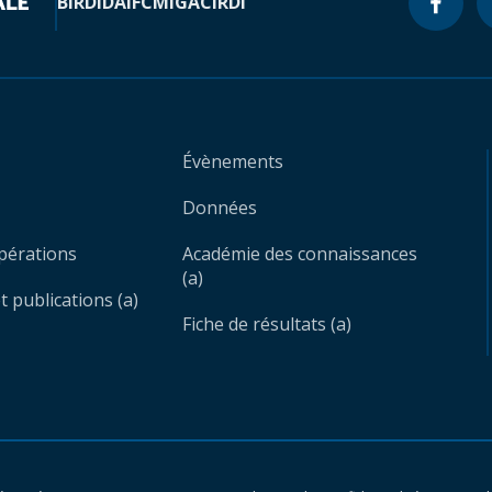
BIRD
IDA
IFC
MIGA
CIRDI
Évènements
Données
opérations
Académie des connaissances
(a)
 publications (a)
Fiche de résultats (a)