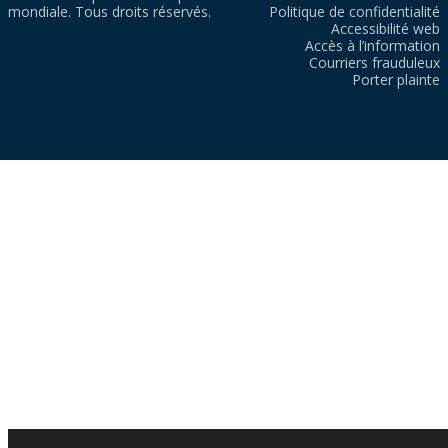
mondiale. Tous droits réservés.
Politique de confidentialité
Accessibilité web
Accès à l’information
Courriers frauduleux
Porter plainte