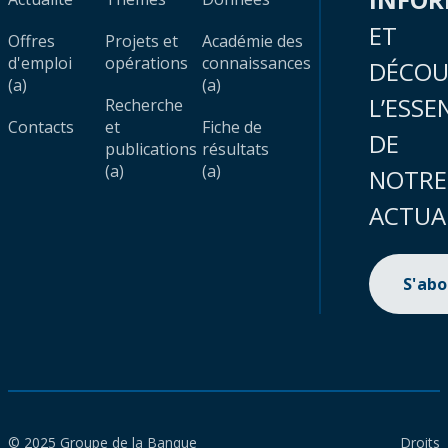
ET
Offres
Projets et
Académie des
d'emploi
opérations
connaissances
DÉCOU
(a)
(a)
L’ESSE
Recherche
Contacts
et
Fiche de
DE
publications
résultats
(a)
(a)
NOTRE
ACTUA
S'ab
© 2025 Groupe de la Banque
Droits