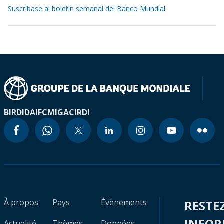
Suscríbase al boletín semanal del Banco Mundial
BIRD
IDA
IFC
MIGA
CIRDI
À propos
Pays
Évènements
RESTE
INFO
Actualité
Thèmes
Données