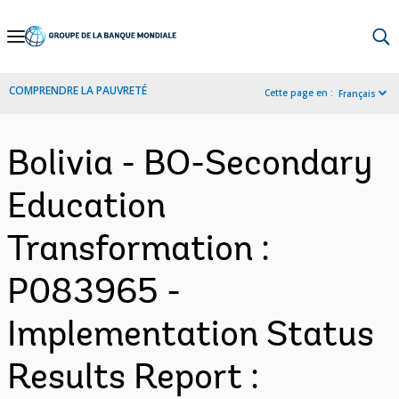
Skip
to
Main
COMPRENDRE LA PAUVRETÉ
Cette page en :
Français
Navigation
Bolivia - BO-Secondary
Education
Transformation :
P083965 -
Implementation Status
Results Report :