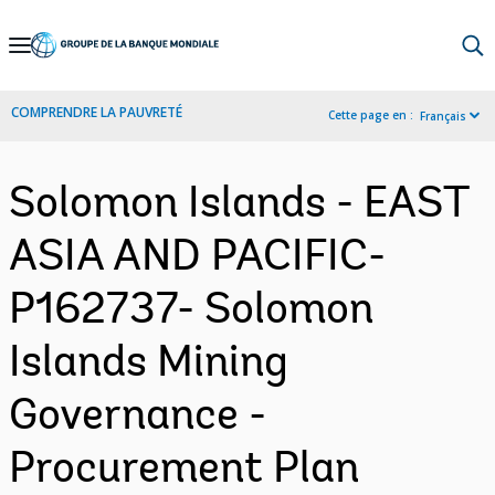
Skip
to
Main
COMPRENDRE LA PAUVRETÉ
Cette page en :
Français
Navigation
Solomon Islands - EAST
ASIA AND PACIFIC-
P162737- Solomon
Islands Mining
Governance -
Procurement Plan