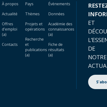
À propos
Pays
Évènements
RESTE
INFO
Actualité
Thèmes
Données
ET
Offres
Projets et
Académie des
d'emploi
opérations
connaissances
DÉCOU
(a)
(a)
L’ESSE
Recherche
Contacts
et
Fiche de
DE
publications
résultats
(a)
(a)
NOTRE
ACTUA
S'ab