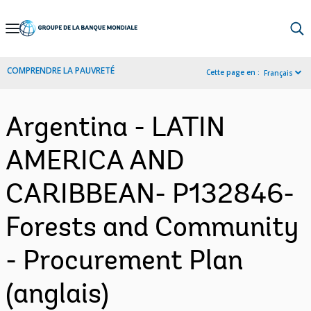
Skip
to
Main
COMPRENDRE LA PAUVRETÉ
Cette page en :
Français
Navigation
Argentina - LATIN
AMERICA AND
CARIBBEAN- P132846-
Forests and Community
- Procurement Plan
(anglais)