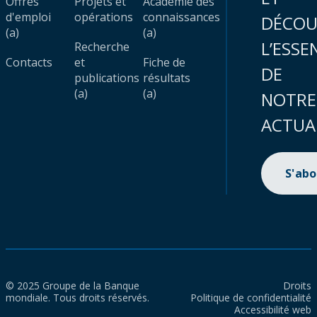
Offres
Projets et
Académie des
d'emploi
opérations
connaissances
DÉCOU
(a)
(a)
L’ESSE
Recherche
Contacts
et
Fiche de
DE
publications
résultats
(a)
(a)
NOTRE
ACTUA
S'ab
© 2025 Groupe de la Banque
Droits
mondiale. Tous droits réservés.
Politique de confidentialité
Accessibilité web